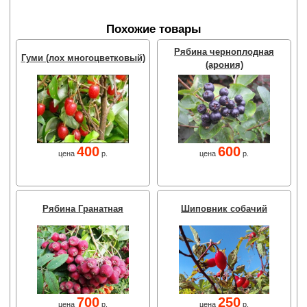
Похожие товары
Рябина черноплодная
Гуми (лох многоцветковый)
(арония)
400
600
цена
р.
цена
р.
Рябина Гранатная
Шиповник собачий
700
250
цена
р.
цена
р.