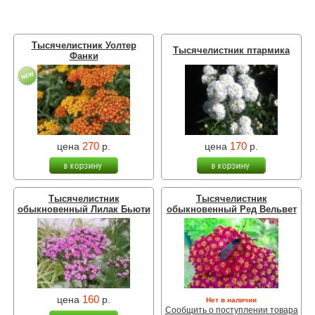
Тысячелистник Уолтер
Тысячелистник птармика
Фанки
270
170
цена
р.
цена
р.
Тысячелистник
Тысячелистник
обыкновенный Лилак Бьюти
обыкновенный Ред Вельвет
160
цена
р.
Нет в наличии
Сообщить о поступлении товара