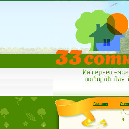
С
Главная
О ко