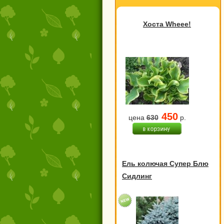
Хоста Wheee!
450
цена
630
р.
Ель колючая Супер Блю
Сидлинг