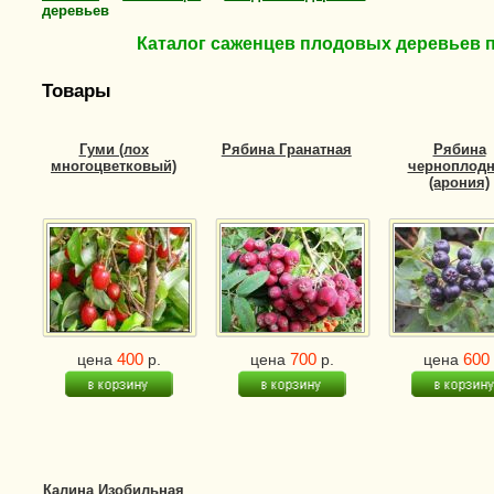
деревьев
Каталог саженцев плодовых деревьев 
Товары
Гуми (лох
Рябина Гранатная
Рябина
многоцветковый)
черноплодн
(арония)
400
700
600
цена
р.
цена
р.
цена
Калина Изобильная