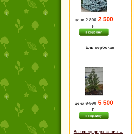
2 500
цена
2 800
р.
Ель сербская
5 500
цена
8 500
р.
Все спецпредложения →