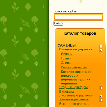
поиск по сайту:
Каталог товаров
САЖЕНЦЫ
Плодовые деревья
Яблони
Груши
Сливы
Вишни, черешни
Каталог саженцев
плодовых
деревьев прочих
деревьев
Ягодные культуры
Виноград
Лиственные растения
Хвойные растения
Вьющиеся растения