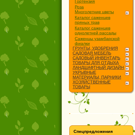
Гортензия
Роза
Многолетние цветы
Каталог саженцев
пряных трав
Каталог саженцев
однолетней рассады
Саженцы узамбарской
фиалки
ГРУНТЫ, УДОБРЕНИЯ
САДОВАЯ МЕБЕЛЬ
САДОВЫЙ ИНВЕНТАРЬ
ТОВАРЫ ДЛЯ ОТДЫХА
ЛАНДШАФТНЫЙ ДИЗАЙН
УКРЫВНЫЕ
МАТЕРИАЛЫ, ПАРНИКИ
ХОЗЯЙСТВЕННЫЕ
ТОВАРЫ
Спецпредложения