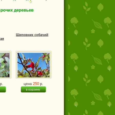
прочих деревьев
Шиповник собачий
ая
250
р.
цена
р.