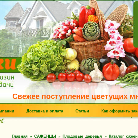
вежее поступление цветущих многолет
мпании
Доставка и оплата
Статьи
Как оформить зак
Главная
»
САЖЕНЦЫ
»
Плодовые деревья
»
Каталог саже