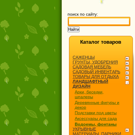
поиск по сайту:
Каталог товаров
САЖЕНЦЫ
ГРУНТЫ, УДОБРЕНИЯ
САДОВАЯ МЕБЕЛЬ
САДОВЫЙ ИНВЕНТАРЬ
ТОВАРЫ ДЛЯ ОТДЫХА
ЛАНДШАФТНЫЙ
ДИЗАЙН
Арки, беседки,
шпалеры
Деревянные фигуры и
декор
Подставки под цветы
Аксессуары для сада
Водоемы, фонтаны
УКРЫВНЫЕ
МАТЕРИАЛЫ, ПАРНИКИ