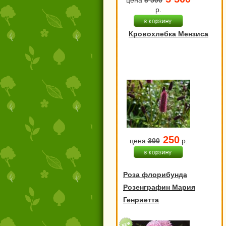
р.
Кровохлебка Мензиса
250
цена
300
р.
Роза флорибунда
Розенграфин Мария
Генриетта