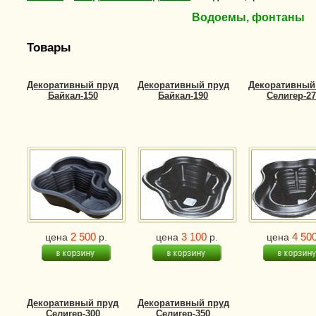
Водоемы, фонтаны
Товары
Декоративный пруд
Декоративный пруд
Декоративный
Байкал-150
Байкал-190
Селигер-27
2 500
3 100
4 50
цена
р.
цена
р.
цена
Декоративный пруд
Декоративный пруд
Селигер-300
Селигер-350