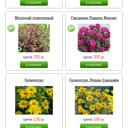
Молочай пурпурный
Гвоздика Пэддок Виолет
250
350
цена
р.
цена
р.
Гелиопсис
Гелиопсис Лоран Саншайн
130
160
цена
р.
цена
р.