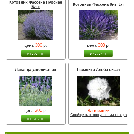
Котовник Фассена Пурсиан
Котовник Фассена Кит Кэт
Блю
300
300
цена
р.
цена
р.
Лаванда узколистная
Гвоздика Альба сизая
300
цена
р.
Нет в наличии
Сообщить о поступлении товара