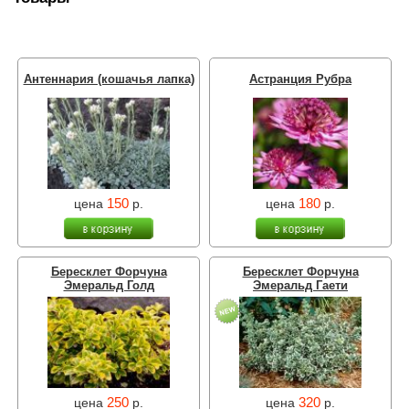
Антеннария (кошачья лапка)
Астранция Рубра
150
180
цена
р.
цена
р.
Бересклет Форчуна
Бересклет Форчуна
Эмеральд Голд
Эмеральд Гаети
250
320
цена
р.
цена
р.