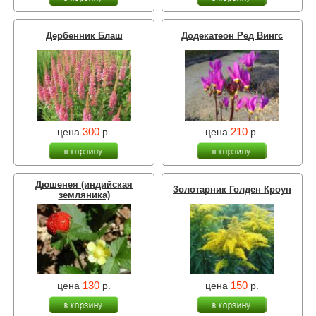
Дербенник Блаш
Додекатеон Ред Вингс
300
210
цена
р.
цена
р.
Дюшенея (индийская
Золотарник Голден Кроун
земляника)
130
150
цена
р.
цена
р.