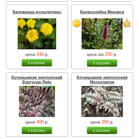
Калужница мультиплекс
Кровохлебка Мензиса
240
250
цена
р.
цена
р.
300
Кочедыжник ниппонский
Кочедыжник ниппонский
Бургунди Лейс
Металликум
400
350
цена
р.
цена
р.