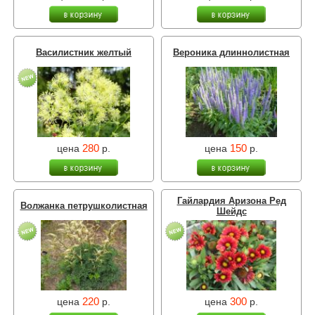
Василистник желтый
Вероника длиннолистная
280
150
цена
р.
цена
р.
Гайлардия Аризона Ред
Волжанка петрушколистная
Шейдс
220
300
цена
р.
цена
р.