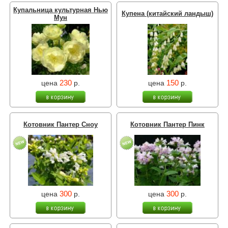
Купальница культурная Нью
Купена (китайский ландыш)
Мун
230
150
цена
р.
цена
р.
Котовник Пантер Сноу
Котовник Пантер Пинк
300
300
цена
р.
цена
р.