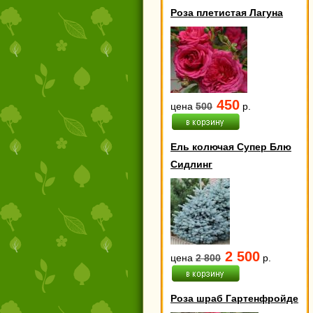
Роза плетистая Лагуна
450
цена
500
р.
Ель колючая Супер Блю
Сидлинг
2 500
цена
2 800
р.
Роза шраб Гартенфройде