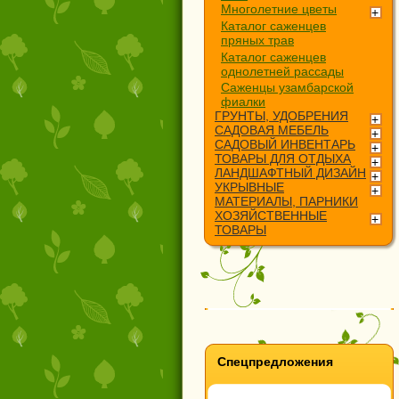
Многолетние цветы
Каталог саженцев
пряных трав
Каталог саженцев
однолетней рассады
Саженцы узамбарской
фиалки
ГРУНТЫ, УДОБРЕНИЯ
САДОВАЯ МЕБЕЛЬ
САДОВЫЙ ИНВЕНТАРЬ
ТОВАРЫ ДЛЯ ОТДЫХА
ЛАНДШАФТНЫЙ ДИЗАЙН
УКРЫВНЫЕ
МАТЕРИАЛЫ, ПАРНИКИ
ХОЗЯЙСТВЕННЫЕ
ТОВАРЫ
Спецпредложения