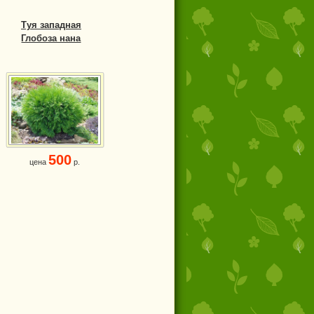
Туя западная
Глобоза нана
500
цена
р.