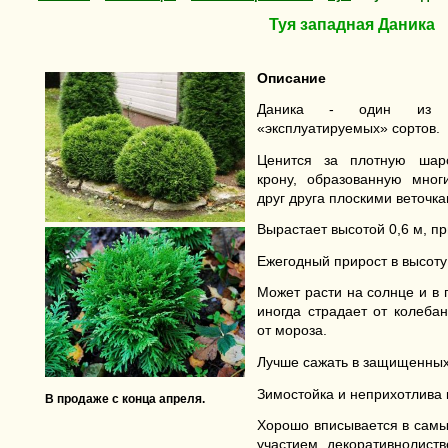
Туя западная Даника
Описание
Даника - один из н
«эксплуатируемых» сортов.
Ценится за плотную шар
крону, образованную мно
друг друга плоскими веточка
Вырастает высотой 0,6 м, пр
Ежегодный прирост в высоту 
Может расти на солнце и в 
иногда страдает от колеба
от мороза.
Лучше сажать в защищенных 
Зимостойка и неприхотлива 
В продаже с конца апреля
.
Хорошо вписывается в самы
участием декоративнолиств