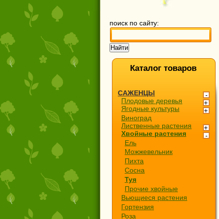
поиск по сайту:
Каталог товаров
САЖЕНЦЫ
Плодовые деревья
Ягодные культуры
Виноград
Лиственные растения
Хвойные растения
Ель
Можжевельник
Пихта
Сосна
Туя
Прочие хвойные
Вьющиеся растения
Гортензия
Роза