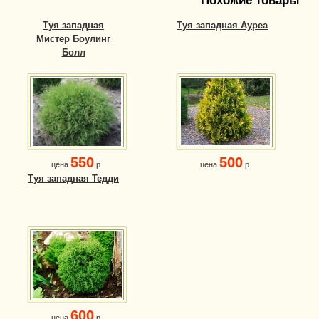
Похожие товары
Туя западная
Туя западная Ауреа
Мистер Боулинг
Болл
550
500
цена
р.
цена
р.
Туя западная Тедди
600
цена
р.