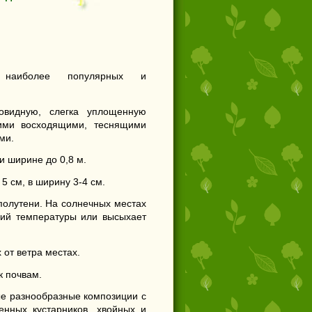
аиболее популярных и
овидную, слегка уплощенную
гими восходящими, теснящими
ми.
и ширине до 0,8 м.
5 см, в ширину 3-4 см.
полутени. На солнечных местах
ний температуры или высыхает
от ветра местах.
к почвам.
е разнообразные композиции с
енных кустарников, хвойных и