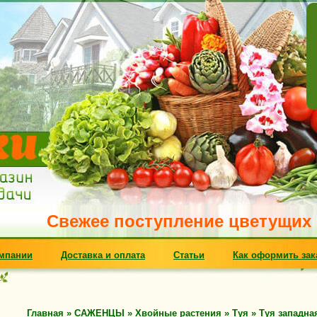
Свежее поступление цветущих многол
мпании
Доставка и оплата
Статьи
Как оформить зак
Главная
»
САЖЕНЦЫ
»
Хвойные растения
»
Туя
»
Туя западна