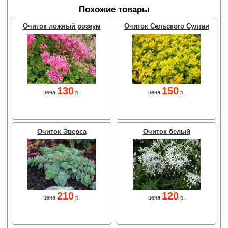
Похожие товары
Очиток ложный розеум
Очиток Сельского Султан
130
150
цена
р.
цена
р.
Очиток Эверса
Очиток белый
210
120
цена
р.
цена
р.