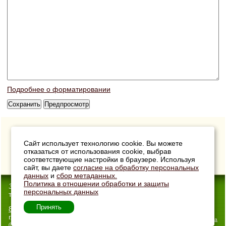
Подробнее о форматировании
Сайт использует технологию cookie. Вы можете
отказаться от использования cookie, выбрав
соответствующие настройки в браузере. Используя
сайт, вы даете
согласие на обработку персональных
данных
и
сбор метаданных.
Политика в отношении обработки и защиты
33Сотки
- Интернет-магазин
персональных данных
товаров для дачи
Принять
8 (904) 033-00-40
г. Владимир, ул. Погодина, 11
Карта сайта
© 2026 Все права защищены