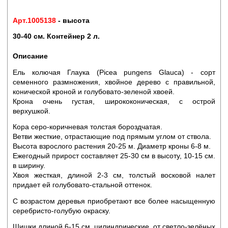
Арт.1005138
- высота
30-40 см. Контейнер 2 л.
Описание
Ель колючая Глаука (Picea pungens Glauca) - сорт
семенного размножения, хвойное дерево с правильной,
конической кроной и голубовато-зеленой хвоей.
Крона очень густая, ширококоническая, с острой
верхушкой.
Кора серо-коричневая толстая бороздчатая.
Ветви жесткие, отрастающие под прямым углом от ствола.
Высота взрослого растения 20-25 м. Диаметр кроны 6-8 м.
Ежегодный прирост составляет 25-30 см в высоту, 10-15 см.
в ширину.
Хвоя жесткая, длиной 2-3 см, толстый восковой налет
придает ей голубовато-стальной оттенок.
С возрастом деревья приобретают все более насыщенную
серебристо-голубую окраску.
Шишки длиной 6-15 см цилиндрические, от светло-зелёных