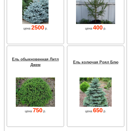
2500
400
цена
р.
цена
р.
Ель обыкновенная Литл
Ель колючая Роял Блю
Джем
750
650
цена
р.
цена
р.