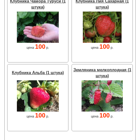
Клубника Чамора Туруси (1
Клубника Лия Сахарная (1
штука)
штука)
100
100
цена
р.
цена
р.
Земляника мелкоплодная (1
Клубника Альба (1 штука)
штука)
100
100
цена
р.
цена
р.