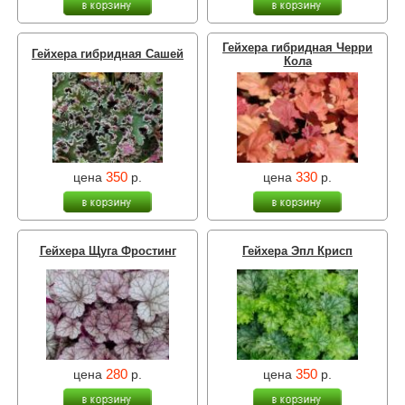
Гейхера гибридная Черри
Гейхера гибридная Сашей
Кола
350
330
цена
р.
цена
р.
Гейхера Щуга Фростинг
Гейхера Эпл Крисп
280
350
цена
р.
цена
р.