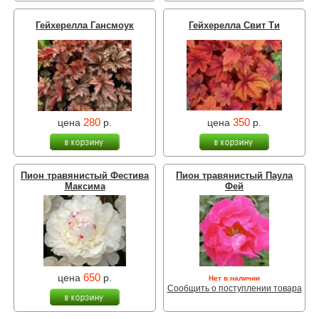
Гейхерелла Гансмоук
Гейхерелла Свит Ти
280
350
цена
р.
цена
р.
Пион травянистый Фестива
Пион травянистый Паула
Максима
Фей
650
цена
р.
Нет в наличии
Сообщить о поступлении товара