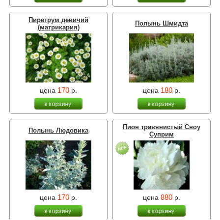
Пиретрум девичий
Полынь Шмидта
(матрикария)
170
180
цена
р.
цена
р.
Пион травянистый Сноу
Полынь Людовика
Суприм
170
880
цена
р.
цена
р.