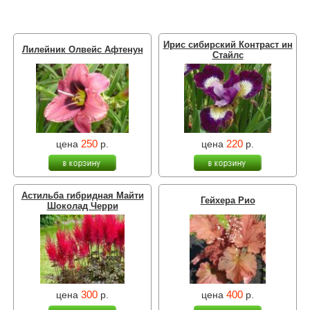
Ирис сибирский Контраст ин
Лилейник Олвейс Афтенун
Стайлс
250
220
цена
р.
цена
р.
Астильба гибридная Майти
Гейхера Рио
Шоколад Черри
300
400
цена
р.
цена
р.