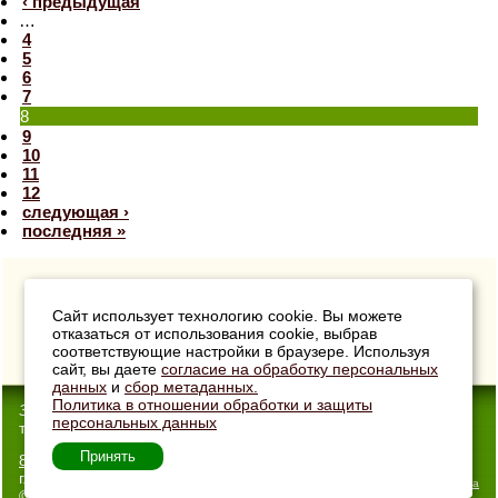
‹ предыдущая
…
4
5
6
7
8
9
10
11
12
следующая ›
последняя »
Сайт использует технологию cookie. Вы можете
отказаться от использования cookie, выбрав
соответствующие настройки в браузере. Используя
сайт, вы даете
согласие на обработку персональных
данных
и
сбор метаданных.
Политика в отношении обработки и защиты
33Сотки
- Интернет-магазин
персональных данных
товаров для дачи
Принять
8 (904) 033-00-40
г. Владимир, ул. Погодина, 11
Карта сайта
© 2026 Все права защищены