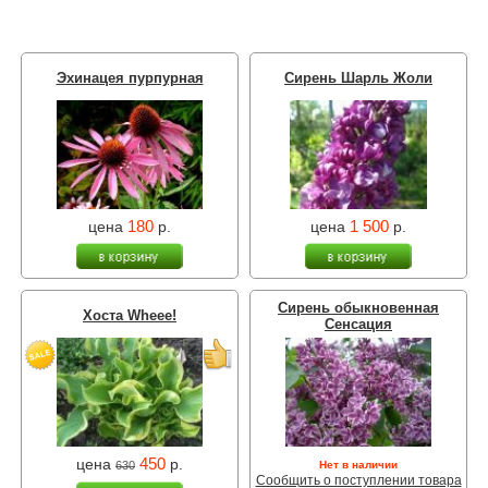
Эхинацея пурпурная
Сирень Шарль Жоли
180
1 500
цена
р.
цена
р.
Сирень обыкновенная
Хоста Wheee!
Сенсация
450
цена
р.
630
Нет в наличии
Сообщить о поступлении товара