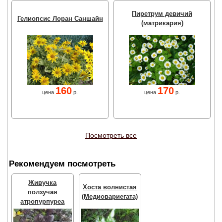
Пиретрум девичий
Гелиопсис Лоран Саншайн
(матрикария)
160
170
цена
р.
цена
р.
Посмотреть все
Рекомендуем посмотреть
Живучка
Хоста волнистая
ползучая
(Медиовариегата)
атропурпуреа