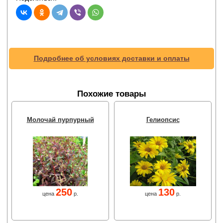
Подробнее об условиях доставки и оплаты
Похожие товары
Молочай пурпурный
Гелиопсис
250
130
цена
р.
цена
р.