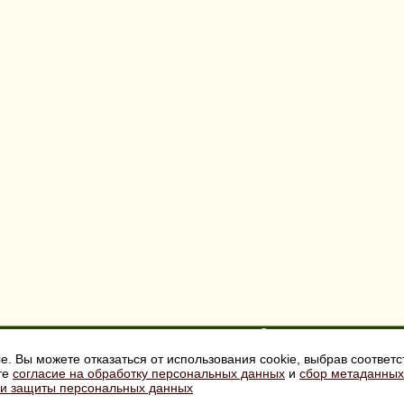
Саженцы
Главная
Грунты, удобрения
О компании
ie. Вы можете отказаться от использования cookie, выбрав соответ
Садовая мебель
Садовый инвентарь
те
согласие на обработку персональных данных
и
сбор метаданных
Доставка и оплата
Товары для пикника
 и защиты персональных данных
Как заказать
Ландшафтный дизайн