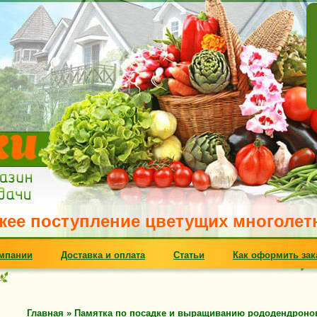
оступление цветущих многолетников. 
мпании
Доставка и оплата
Статьи
Как оформить зак
Главная
»
Памятка по посадке и выращиванию рододендроно