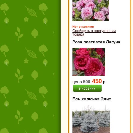
Нет в наличии
Сообщить о поступлении
товара
Роза плетистая Лагуна
450
цена
500
р.
Ель колючая Эдит