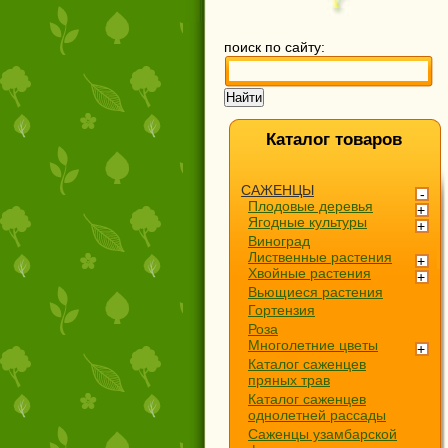
поиск по сайту:
Каталог товаров
САЖЕНЦЫ
Плодовые деревья
Ягодные культуры
Виноград
Лиственные растения
Хвойные растения
Вьющиеся растения
Гортензия
Роза
Многолетние цветы
Каталог саженцев
пряных трав
Каталог саженцев
однолетней рассады
Саженцы узамбарской