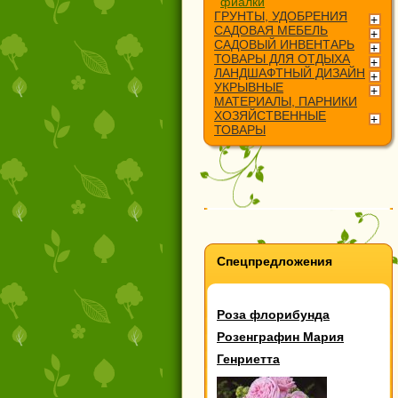
фиалки
ГРУНТЫ, УДОБРЕНИЯ
САДОВАЯ МЕБЕЛЬ
САДОВЫЙ ИНВЕНТАРЬ
ТОВАРЫ ДЛЯ ОТДЫХА
ЛАНДШАФТНЫЙ ДИЗАЙН
УКРЫВНЫЕ
МАТЕРИАЛЫ, ПАРНИКИ
ХОЗЯЙСТВЕННЫЕ
ТОВАРЫ
Спецпредложения
Роза флорибунда
Розенграфин Мария
Генриетта