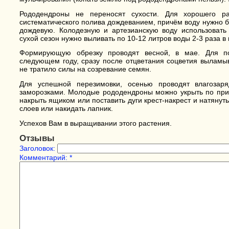
Рододендроны не переносят сухости. Для хорошего ра
систематического полива дождеванием, причём воду нужно б
дождевую. Колодезную и артезианскую воду использовать
сухой сезон нужно выливать по 10-12 литров воды 2-3 раза в
Формирующую обрезку проводят весной, в мае. Для п
следующем году, сразу после отцветания соцветия выламыв
не тратило силы на созревание семян.
Для успешной перезимовки, осенью проводят влагозар
заморозками. Молодые рододендроны можно укрыть по прин
накрыть ящиком или поставить дуги крест-накрест и натянут
слоев или накидать лапник.
Успехов Вам в выращивании этого растения.
Отзывы
Заголовок:
Комментарий:
*