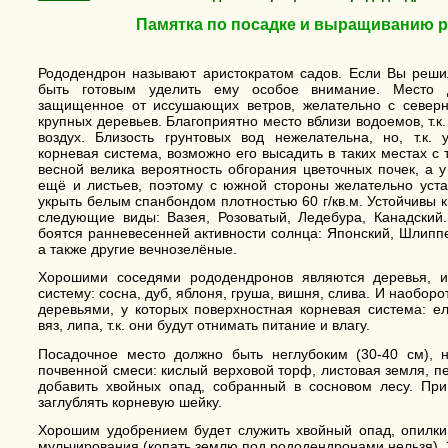
Памятка по посадке и выращиванию 
Рододендрон называют аристократом садов. Если Вы решил
быть готовым уделить ему особое внимание. Место 
защищенное от иссушающих ветров, желательно с северн
крупных деревьев. Благоприятно место вблизи водоемов, т.
воздух. Близость грунтовых вод нежелательна, но, т.к.
корневая система, возможно его высадить в таких местах с
весной велика вероятность обгорания цветочных почек, а 
ещё и листьев, поэтому с южной стороны желательно ус
укрыть белым спанбондом плотностью 60 г/кв.м. Устойчивы 
следующие виды: Вазея, Розоватый, Ледебура, Канадский
боятся ранневесенней активности солнца: Японский, Шлипп
а также другие вечнозелёные.
Хорошими соседями рододендронов являются деревья, 
систему: сосна, дуб, яблоня, груша, вишня, слива. И наобор
деревьями, у которых поверхностная корневая система: ель
вяз, липа, т.к. они будут отнимать питание и влагу.
Посадочное место должно быть неглубоким (30-40 см), 
почвенной смеси: кислый верховой торф, листовая земля, п
добавить хвойных опад, собранный в сосновом лесу. Пр
заглублять корневую шейку.
Хорошим удобрением будет служить хвойный опад, опилки,
мульчирования (копать землю под рододендронами нельзя). З