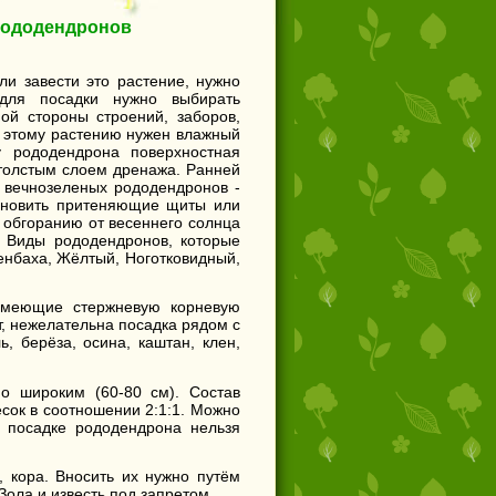
рододендронов
и завести это растение, нужно
для посадки нужно выбирать
ой стороны строений, заборов,
к. этому растению нужен влажный
 у рододендрона поверхностная
 толстым слоем дренажа. Ранней
у вечнозеленых рододендронов -
тановить притеняющие щиты или
к обгоранию от весеннего солнца
. Виды рододендронов, которые
енбаха, Жёлтый, Ноготковидный,
имеющие стержневую корневую
от, нежелательна посадка рядом с
, берёза, осина, каштан, клен,
но широким (60-80 см). Состав
есок в соотношении 2:1:1. Можно
и посадке рододендрона нельзя
 кора. Вносить их нужно путём
ола и известь под запретом.