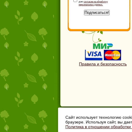
даю
согласие на обработку
персональных данных.
Подписаться!
Правила и безопасность
33Сотки
- Интернет-магазин
товаров для дачи
Сайт использует технологию cook
браузере. Используя сайт, вы дае
8 (904) 033-00-40
Политика в отношении обработки
г. Владимир, ул. Погодина, 11