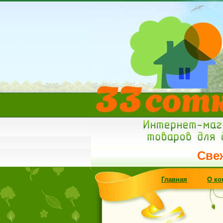
Свежее п
Главная
О ко