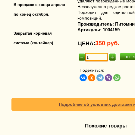
удаляют поврежденные мор
В продаже с конца апреля
Незаслуженно редкое расте
Подходит для одиночно
по конец октября.
композиций.
Производитель:
Питомни
Артикулы:
1004159
Закрытая корневая
350
руб.
ЦЕНА:
система
(контейнер).
Поделиться:
Подробнее об условиях доставки 
Похожие товары