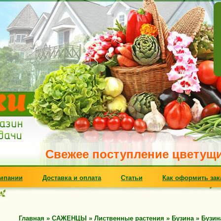
Свежее поступление цветущих мног
мпании
Доставка и оплата
Статьи
Как оформить зак
Главная
»
САЖЕНЦЫ
»
Лиственные растения
»
Бузина
»
Бузин