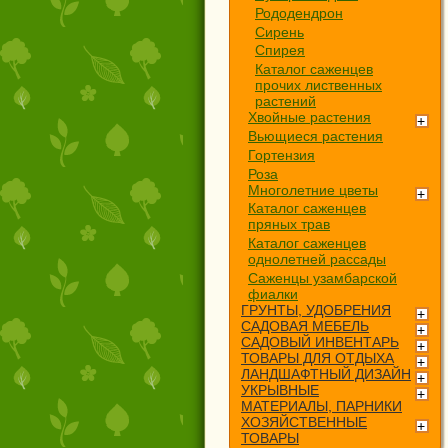
Рододендрон
Сирень
Спирея
Каталог саженцев
прочих лиственных
растений
Хвойные растения
Вьющиеся растения
Гортензия
Роза
Многолетние цветы
Каталог саженцев
пряных трав
Каталог саженцев
однолетней рассады
Саженцы узамбарской
фиалки
ГРУНТЫ, УДОБРЕНИЯ
САДОВАЯ МЕБЕЛЬ
САДОВЫЙ ИНВЕНТАРЬ
ТОВАРЫ ДЛЯ ОТДЫХА
ЛАНДШАФТНЫЙ ДИЗАЙН
УКРЫВНЫЕ
МАТЕРИАЛЫ, ПАРНИКИ
ХОЗЯЙСТВЕННЫЕ
ТОВАРЫ