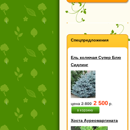
Спецпредложения
Ель колючая Супер Блю
Сидлинг
2 500
цена
2 800
р.
Хоста Ауреомаргината