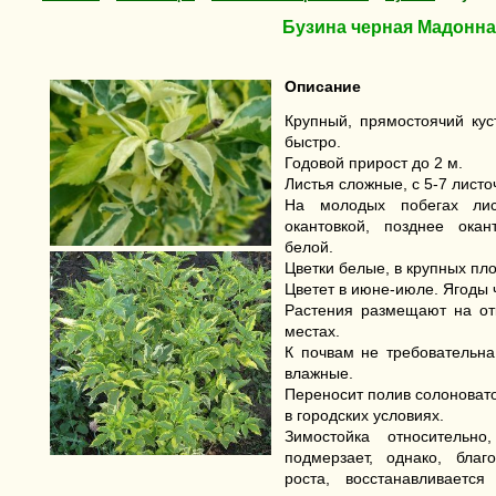
Бузина черная Мадонна
Описание
Крупный, прямостоячий кус
быстро.
Годовой прирост до 2 м.
Листья сложные, с 5-7 листо
На молодых побегах лис
окантовкой, позднее окан
белой.
Цветки белые, в крупных пло
Цветет в июне-июле. Ягоды 
Растения размещают на от
местах.
К почвам не требовательна
влажные.
Переносит полив солоновато
в городских условиях.
Зимостойка относительн
подмерзает, однако, бла
роста, восстанавливаетс