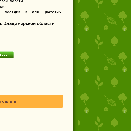
озом побеги.
ние.
й посадки и для цветовых
к Владимирской области
и оплаты