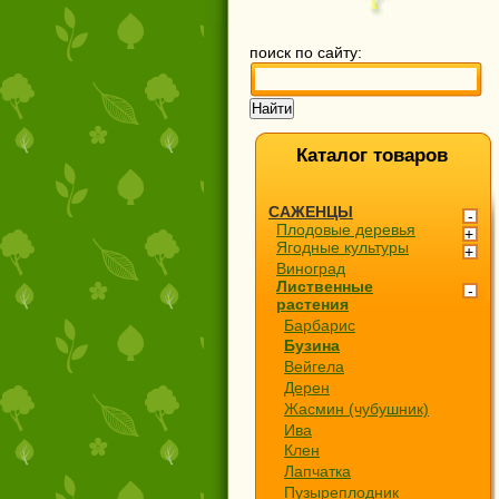
поиск по сайту:
Каталог товаров
САЖЕНЦЫ
Плодовые деревья
Ягодные культуры
Виноград
Лиственные
растения
Барбарис
Бузина
Вейгела
Дерен
Жасмин (чубушник)
Ива
Клен
Лапчатка
Пузыреплодник