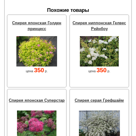
Похожие товары
Спирея японская Голден
Спирея ниппонская Гелвес
принцесс
Рейнбоу
350
350
цена
р.
цена
р.
Спирея японская Суперстар
Спирея серая Грефшайм